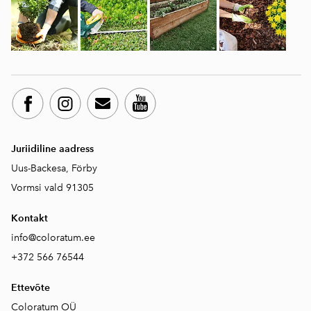
Juriidiline aadress
Uus-Backesa, Förby
Vormsi vald 91305
Kontakt
info@coloratum.ee
+372 566 76544
Ettevõte
Coloratum OÜ