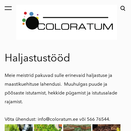
lisati ostukorvi.
Vaata ostukorvi
Haljastustööd
Meie meistrid pakuvad sulle erinevaid haljastuse ja
maastikuehituse lahendusi. Muuhulgas puude ja
põõsaste istutamist, hekkide pügamist ja istutusalade
rajamist.
Võta ühendust: info@coloratum.ee või 566 76544.