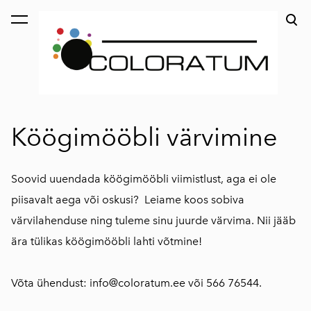
lisati ostukorvi.
Vaata ostukorvi
Köögimööbli värvimine
Soovid uuendada köögimööbli viimistlust, aga ei ole
piisavalt aega või oskusi? Leiame koos sobiva
värvilahenduse ning tuleme sinu juurde värvima. Nii jääb
ära tülikas köögimööbli lahti võtmine!
Võta ühendust: info@coloratum.ee või 566 76544.