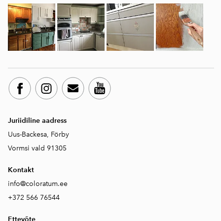
Juriidiline aadress
Uus-Backesa, Förby
Vormsi vald 91305
Kontakt
info@coloratum.ee
+372 566 76544
Ettevõte