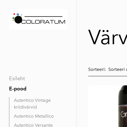
Värv
Sorteeri:
Esileht
E-pood
Autentico Vintage
kriidivärvid
Autentico Metallico
Autentico Versante