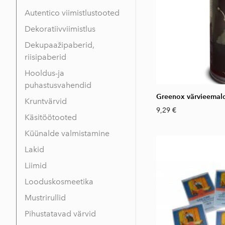
Autentico viimistlustooted
Dekoratiivviimistlus
Dekupaažipaberid,
riisipaberid
Hooldus-ja
puhastusvahendid
Greenox värvieemald
Kruntvärvid
9,29 €
Käsitöötooted
Küünalde valmistamine
Lakid
Liimid
Looduskosmeetika
Mustrirullid
Pihustatavad värvid