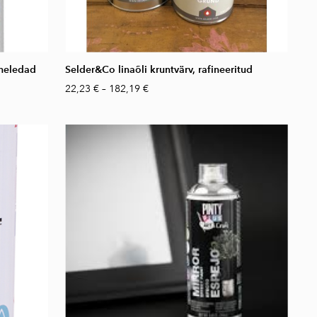
 heledad
Selder&Co linaõli kruntvärv, rafineeritud
22,23 €
–
182,19 €