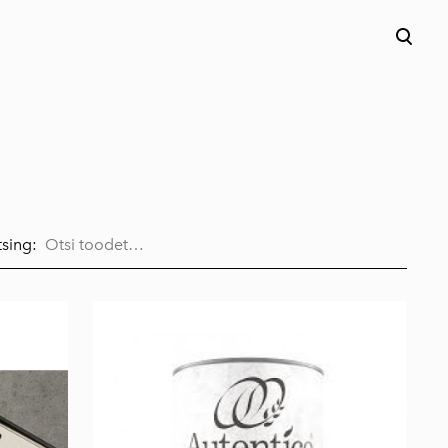
lisati ostukorvi.
Vaata ostukorvi
sing: