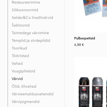
Restaureerimine
Silikoonvormid
Selder&Co linaõlivärvid
Šabloonid
Taimedega värvimine
Pulberpeitsid
Templid ja siirdepildid
6,88 €
Toorikud
Tööriistad
Vahad
Vuugipliiatsid
Värvid
Õlid, õlivahad
Värvieemaldusvahendid
Värvipigmendid