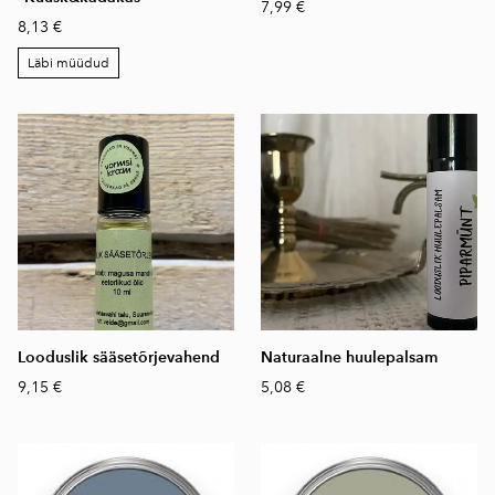
7,99 €
8,13 €
Läbi müüdud
Looduslik sääsetõrjevahend
Naturaalne huulepalsam
9,15 €
5,08 €