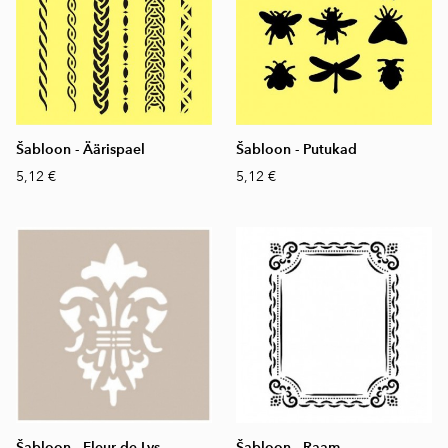
Šabloon - Äärispael
Šabloon - Putukad
5,12 €
5,12 €
Šabloon - Fleur de Lys
Šabloon - Raam