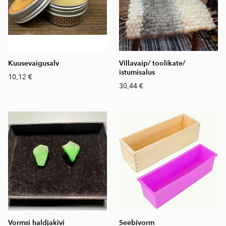
Kuusevaigusalv
Villavaip/ toolikate/
istumisalus
10,12 €
30,44 €
Vormsi haldjakivi
Seebivorm