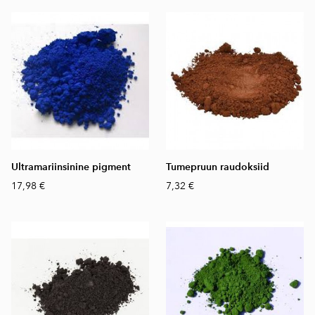
Ultramariinsinine pigment
Tumepruun raudoksiid
17,98 €
7,32 €