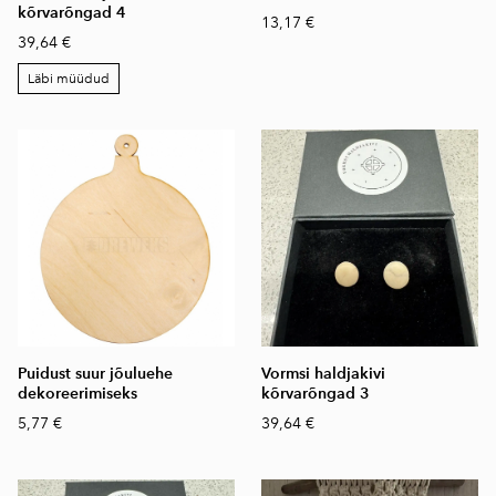
kõrvarõngad 4
13,17 €
39,64 €
Läbi müüdud
Puidust suur jõuluehe
Vormsi haldjakivi
dekoreerimiseks
kõrvarõngad 3
5,77 €
39,64 €