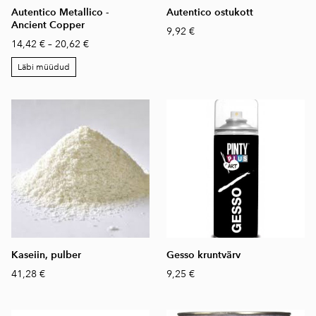
Autentico Metallico -
Autentico ostukott
Ancient Copper
9,92 €
14,42 €
–
20,62 €
Läbi müüdud
Kaseiin, pulber
Gesso kruntvärv
41,28 €
9,25 €