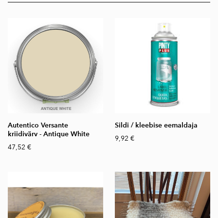
Autentico Versante
Sildi / kleebise eemaldaja
kriidivärv - Antique White
9,92 €
47,52 €