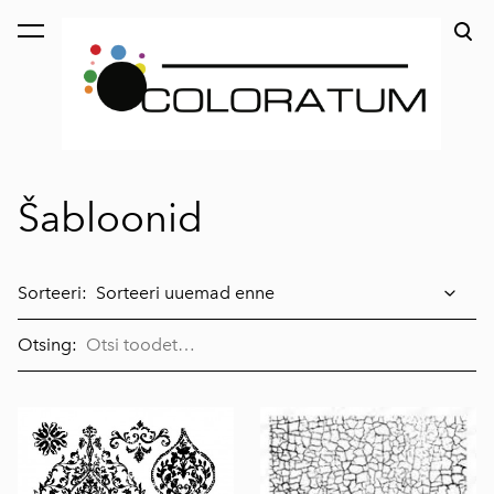
lisati ostukorvi.
Vaata ostukorvi
Šabloonid
Sorteeri:
Otsing: