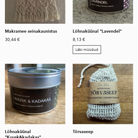
Makramee seinakaunistus
Lõhnaküünal "Lavendel"
30,44 €
8,13 €
Läbi müüdud
Lõhnaküünal
Tõrvaseep
"Kuusk&kadakas"