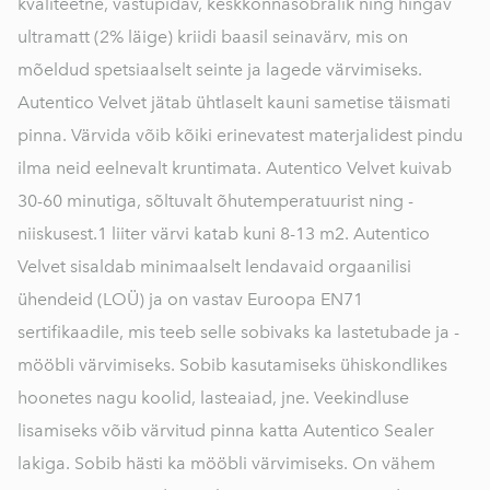
kvaliteetne, vastupidav, keskkonnasõbralik ning hingav
ultramatt (2% läige) kriidi baasil seinavärv, mis on
mõeldud spetsiaalselt seinte ja lagede värvimiseks.
Autentico Velvet jätab ühtlaselt kauni sametise täismati
pinna. Värvida võib kõiki erinevatest materjalidest pindu
ilma neid eelnevalt kruntimata. Autentico Velvet kuivab
30-60 minutiga, sõltuvalt õhutemperatuurist ning -
niiskusest. ​1 liiter värvi katab kuni 8-13 m2. Autentico
Velvet sisaldab minimaalselt lendavaid orgaanilisi
ühendeid (LOÜ) ja on vastav Euroopa EN71
sertifikaadile, mis teeb selle sobivaks ka lastetubade ja -
mööbli värvimiseks. Sobib kasutamiseks ühiskondlikes
hoonetes nagu koolid, lasteaiad, jne. Veekindluse
lisamiseks võib värvitud pinna katta Autentico Sealer
lakiga. Sobib hästi ka mööbli värvimiseks. On vähem