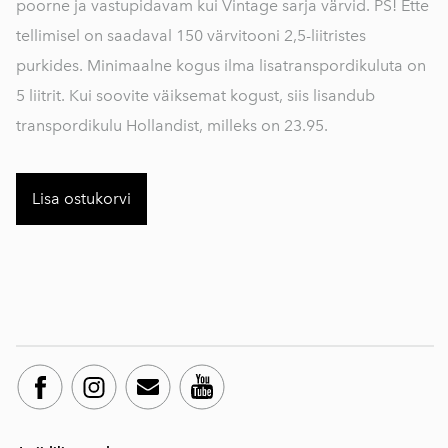
poorne ja vastupidavam kui Vintage sarja värvid. PS! Ette
tellimisel on saadaval 150 värvitooni 2,5-liitristes
purkides. Minimaalne kogus ilma lisatranspordikuluta on
5 liitrit. Kui soovite väiksemat kogust, siis lisandub
transpordikulu Hollandist, milleks on 23.95.
Lisa ostukorvi