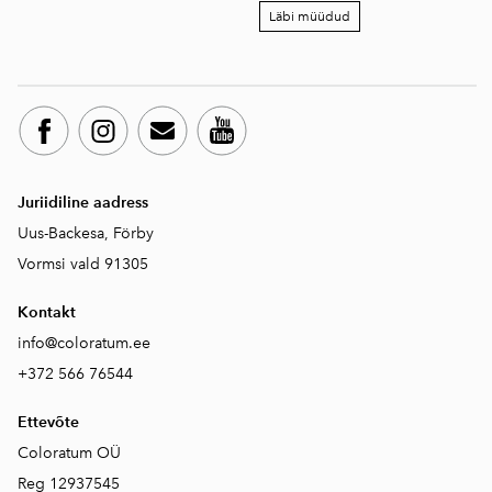
Läbi müüdud
Juriidiline aadress
Uus-Backesa, Förby
Vormsi vald 91305
Kontakt
info@coloratum.ee
+372 566 76544
Ettevõte
Coloratum OÜ
Reg 12937545