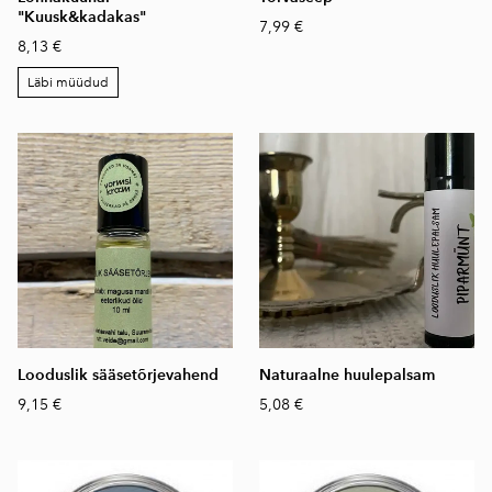
"Kuusk&kadakas"
7,99 €
8,13 €
Läbi müüdud
Looduslik sääsetõrjevahend
Naturaalne huulepalsam
9,15 €
5,08 €