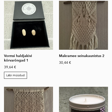
Vormsi haldjakivi
Makramee seinakaunistus 2
kõrvarõngad 1
30,44 €
39,64 €
Läbi müüdud