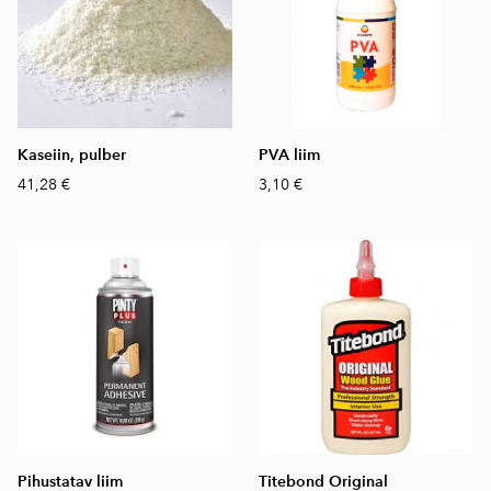
Kaseiin, pulber
PVA liim
41,28 €
3,10 €
Pihustatav liim
Titebond Original