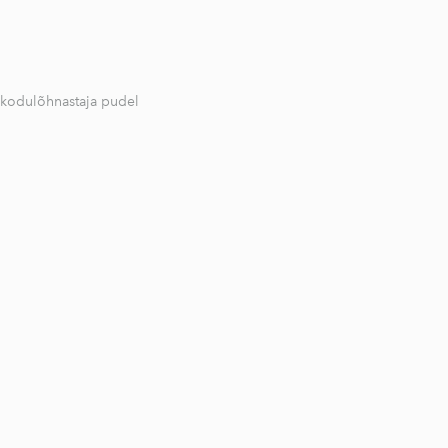
 kodulõhnastaja pudel
1 / 2