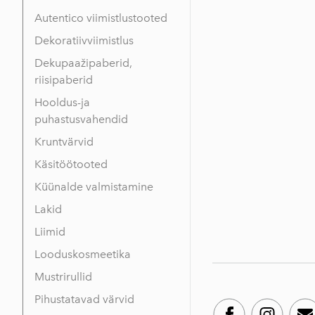
Autentico viimistlustooted
Dekoratiivviimistlus
Dekupaažipaberid,
riisipaberid
Hooldus-ja
puhastusvahendid
Kruntvärvid
Käsitöötooted
Küünalde valmistamine
Lakid
Liimid
Looduskosmeetika
Mustrirullid
Pihustatavad värvid