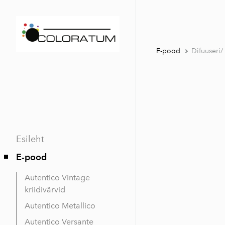
E-pood
Difuuseri/
Esileht
E-pood
Autentico Vintage
kriidivärvid
Autentico Metallico
Autentico Versante