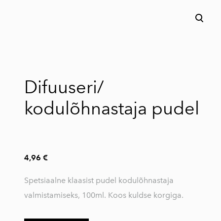
lisati ostukorvi.
Vaata ostukorvi
Difuuseri/
kodulõhnastaja pudel
4,96 €
Spetsiaalne klaasist pudel kodulõhnastaja
valmistamiseks, 100ml. Koos kuldse korgiga.