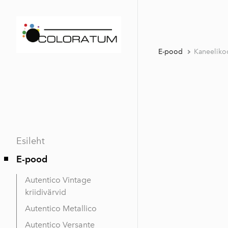
E-pood
Kaneelikoo
Esileht
E-pood
Autentico Vintage
kriidivärvid
Autentico Metallico
Autentico Versante