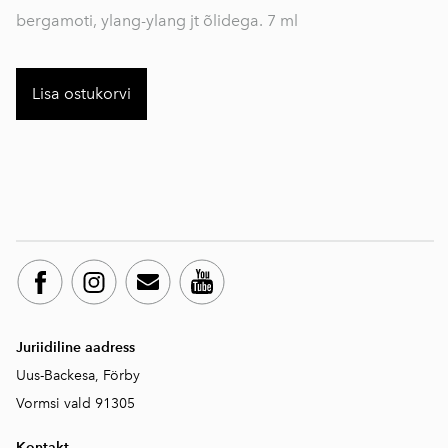
bergamoti, ylang-ylang jt õlidega. 7 ml
Lisa ostukorvi
Juriidiline aadress
Uus-Backesa, Förby
Vormsi vald 91305
Kontakt