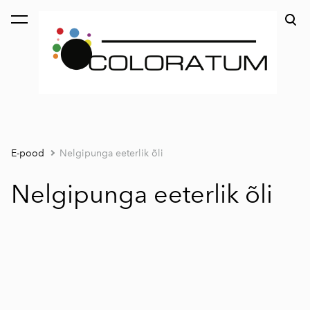
lisati ostukorvi.
Vaata ostukorvi
E-pood
Nelgipunga eeterlik õli
Nelgipunga eeterlik õli