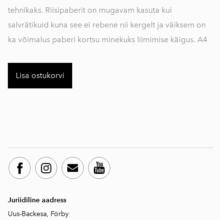
tehnikaks. Riisipaberit on mugavam kasuta kui
salvrätikuid kuna see ei rebene nii kergelt ja väiksem on
ka võimalus paberi kortsu minekuks liimimise käigus. A4
Lisa ostukorvi
Juriidiline aadress
Uus-Backesa, Förby