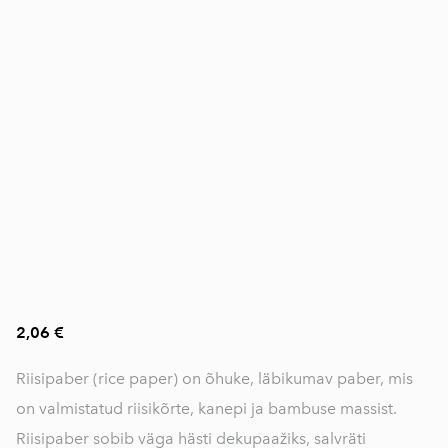
2,06 €
Riisipaber (rice paper) on õhuke, läbikumav paber, mis
on valmistatud riisikõrte, kanepi ja bambuse massist.
Riisipaber sobib väga hästi dekupaažiks, salvräti