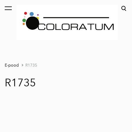
lisati ostukorvi.
Vaata ostukorvi
E-pood
R1735
R1735